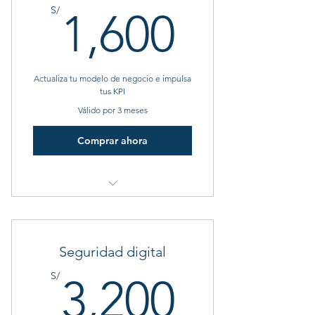
1,600S
S/
1,600
Actualiza tu modelo de negocio e impulsa
tus KPI
Válido por 3 meses
Comprar ahora
Beneficio
Beneficio
Seguridad digital
Beneficio
3,200S
S/
3,200