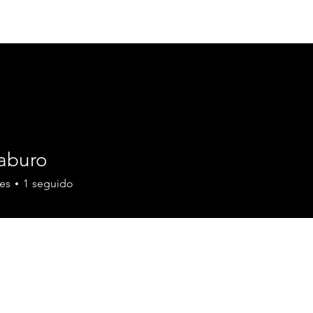
Acerca de
Our Services
Proyectos
aburo
es
1
seguido