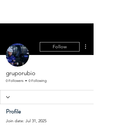
MGM CORPORATE
RESOURCES
More actions
Follow
gruporubio
0 Followers
0 Following
Profile
Join date: Jul 31, 2025