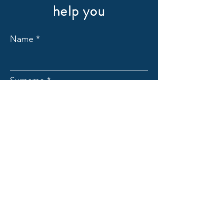
help you
Name
Surname
Email
Subject
"What is your
challenge/objective?"