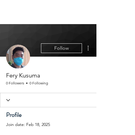
MGM CORPORATE
RESOURCES
More actions
Follow
Fery Kusuma
0 Followers
0 Following
Profile
Join date: Feb 18, 2025